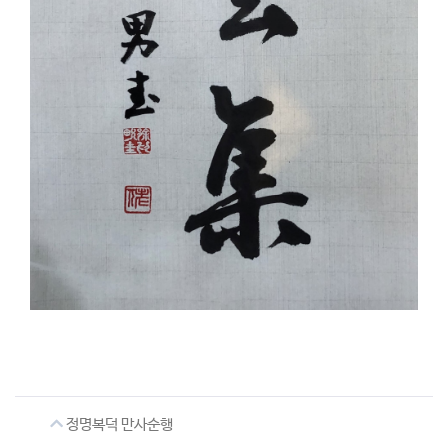
정명복덕 만사순행