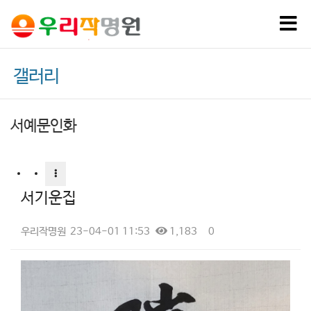
Tog
nav
갤러리
서예문인화
서기운집
우리작명원
23-04-01 11:53
1,183
0
본문