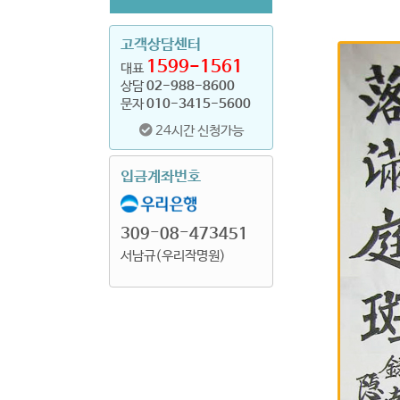
고객상담센터
1599-1561
대표
상담
02-988-8600
문자
010-3415-5600
24시간 신청가능
입금계좌번호
309-08-473451
서남규(우리작명원)