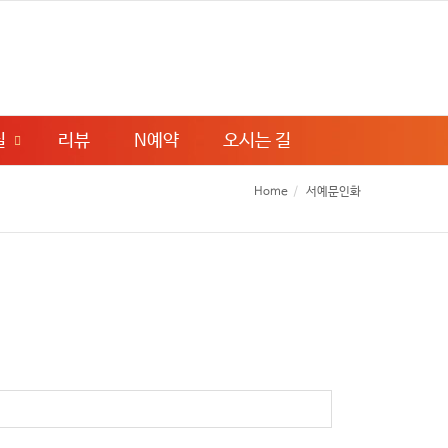
실
리뷰
N예약
오시는 길
Home
서예문인화