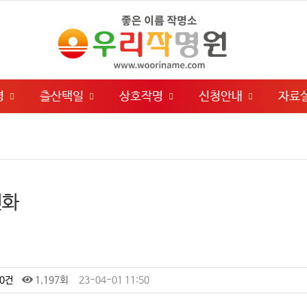
명
츨산택일
상호작명
신청안내
자료
인화
0건
1,197회
23-04-01 11:50