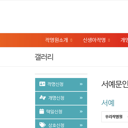
작명원소개
신생아작명
개
갤러리
서예문
작명신청
개명신청
서예
택일신청
우리작명원
상호신청