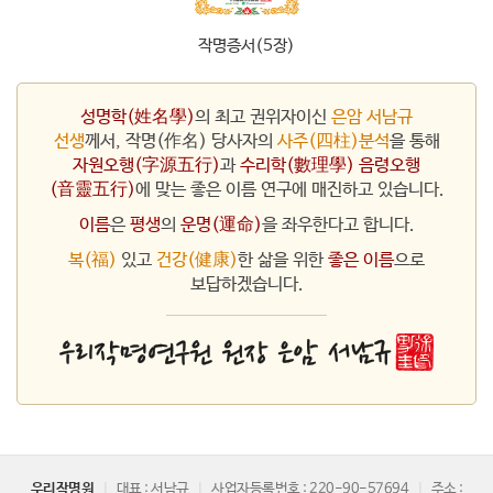
작명증서(5장)
성명학(姓名學)
의 최고 권위자이신
은암 서남규
선생
께서, 작명(作名) 당사자의
사주(四柱)분석
을 통해
자원오행(字源五行)
과
수리학(數理學) 음령오행
(音靈五行)
에 맞는 좋은 이름 연구에 매진하고 있습니다.
이름
은
평생
의
운명(運命)
을 좌우한다고 합니다.
복(福)
있고
건강(健康)
한 삶을 위한
좋은 이름
으로
보답하겠습니다.
우리작명원
|
대표 : 서남규
|
사업자등록번호 : 220-90-57694
|
주소 :